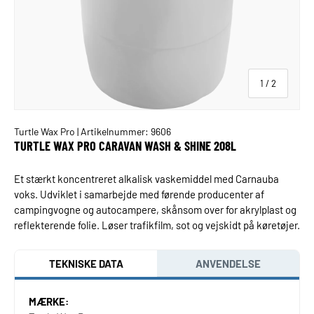
af
1
/
2
Turtle Wax Pro
| Artikelnummer: 9606
TURTLE WAX PRO CARAVAN WASH & SHINE 208L
Et stærkt koncentreret alkalisk vaskemiddel med Carnauba
voks. Udviklet i samarbejde med førende producenter af
campingvogne og autocampere, skånsom over for akrylplast og
reflekterende folie. Løser trafikfilm, sot og vejskidt på køretøjer.
TEKNISKE DATA
ANVENDELSE
MÆRKE: