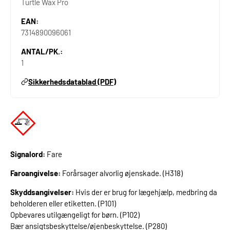
Turtle Wax Pro
EAN:
7314890096061
ANTAL/PK.:
1
Sikkerhedsdatablad (PDF)
Signalord:
Fare
Faroangivelse:
Forårsager alvorlig øjenskade. (H318)
Skyddsangivelser:
Hvis der er brug for lægehjælp, medbring da
beholderen eller etiketten. (P101)
Opbevares utilgængeligt for børn. (P102)
Bær ansigtsbeskyttelse/øjenbeskyttelse. (P280)