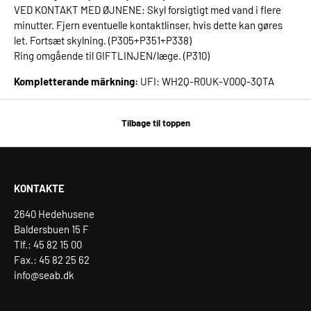
VED KONTAKT MED ØJNENE: Skyl forsigtigt med vand i flere
minutter. Fjern eventuelle kontaktlinser, hvis dette kan gøres
let. Fortsæt skylning. (P305+P351+P338)
Ring omgående til GIFTLINJEN/læge. (P310)
Kompletterande märkning:
UFI: WH2Q-R0UK-V00Q-3QTA
Tilbage til toppen
KONTAKTE
2640 Hedehusene
Baldersbuen 15 F
Tlf.: 45 82 15 00
Fax.: 45 82 25 62
info@seab.dk