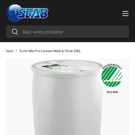
Menu
SPRING TIL INDHOLD
Søge
Søge
Hjem
Turtle Wax Pro Caravan Wash & Shine 208L
GÅ TIL PRODUKTINFORMATION