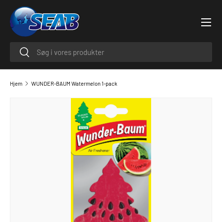
Menu
SPRING TIL INDHOLD
Søge
Søge
Hjem
WUNDER-BAUM Watermelon 1-pack
GÅ TIL PRODUKTINFORMATION