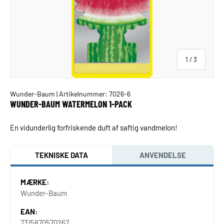
af
1
/
3
Wunder-Baum
| Artikelnummer: 7026-6
WUNDER-BAUM WATERMELON 1-PACK
En vidunderlig forfriskende duft af saftig vandmelon!
TEKNISKE DATA
ANVENDELSE
MÆRKE:
Wunder-Baum
EAN:
7315870570267